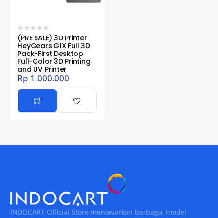
★
★
★
★
★
(PRE SALE) 3D Printer
HeyGears G1X Full 3D
Pack-First Desktop
Full-Color 3D Printing
and UV Printer
Rp
1.000.000
INDOCART Official Store menawarkan berbagai model