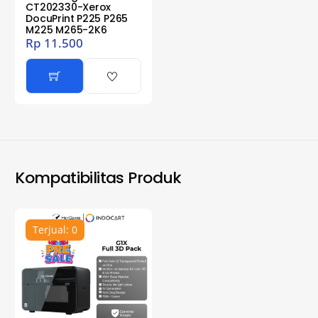
CT202330-Xerox
DocuPrint P225 P265
M225 M265-2K6
Rp
11.500
Kompatibilitas Produk
Terjual: 0