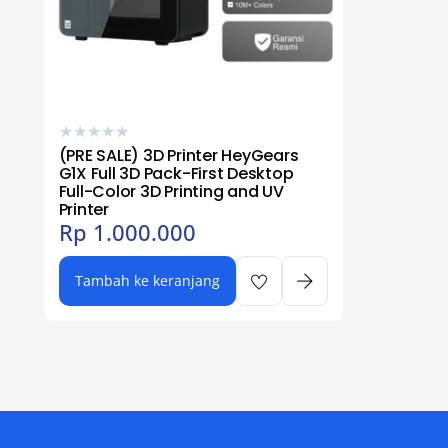
★
★
★
★
★
(PRE SALE) 3D Printer HeyGears
G1X Full 3D Pack-First Desktop
Full-Color 3D Printing and UV
Printer
Rp
1.000.000
Tambah ke keranjang