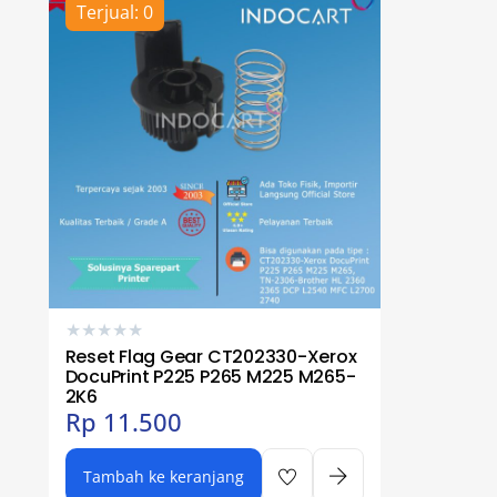
Terjual: 0
★
★
★
★
★
Reset Flag Gear CT202330-Xerox
DocuPrint P225 P265 M225 M265-
2K6
Rp
11.500
Tambah ke keranjang