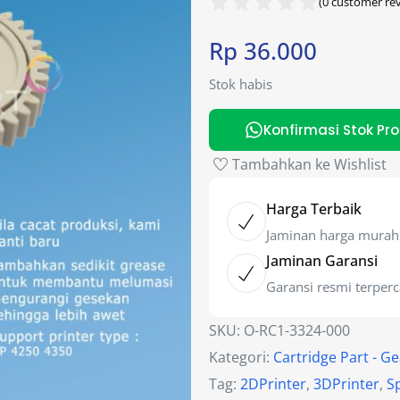
(
0
customer rev
Rp
36.000
Stok habis
Konfirmasi Stok Pr
Tambahkan ke Wishlist
Harga Terbaik
Jaminan harga murah
Jaminan Garansi
Garansi resmi terper
SKU:
O-RC1-3324-000
Kategori:
Cartridge Part - G
Tag:
2DPrinter
,
3DPrinter
,
S