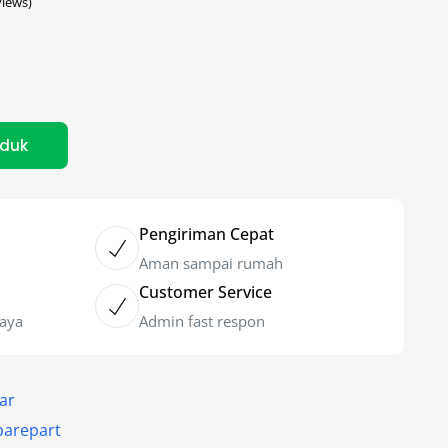
iews)
oduk
Pengiriman Cepat
Aman sampai rumah
Customer Service
caya
Admin fast respon
ear
parepart