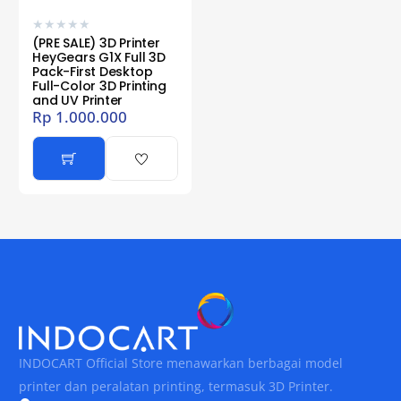
★
★
★
★
★
(PRE SALE) 3D Printer
HeyGears G1X Full 3D
Pack-First Desktop
Full-Color 3D Printing
and UV Printer
Rp
1.000.000
INDOCART Official Store menawarkan berbagai model
printer dan peralatan printing, termasuk 3D Printer.