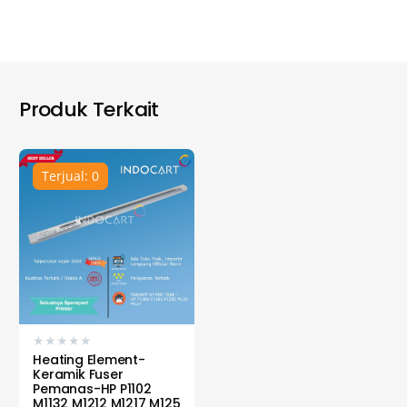
Produk Terkait
Terjual: 0
★
★
★
★
★
Heating Element-
Keramik Fuser
Pemanas-HP P1102
M1132 M1212 M1217 M125