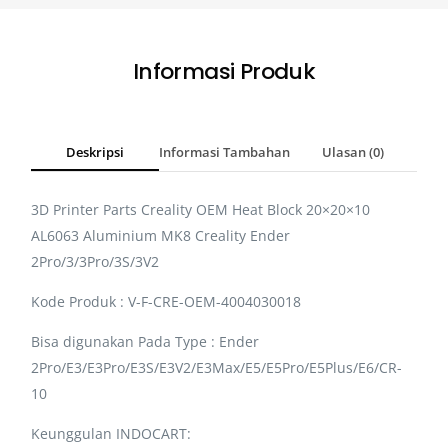
Informasi Produk
Deskripsi
Informasi Tambahan
Ulasan (0)
3D Printer Parts Creality OEM Heat Block 20×20×10
AL6063 Aluminium MK8 Creality Ender
2Pro/3/3Pro/3S/3V2
Kode Produk : V-F-CRE-OEM-4004030018
Bisa digunakan Pada Type : Ender
2Pro/E3/E3Pro/E3S/E3V2/E3Max/E5/E5Pro/E5Plus/E6/CR-
10
Keunggulan INDOCART: