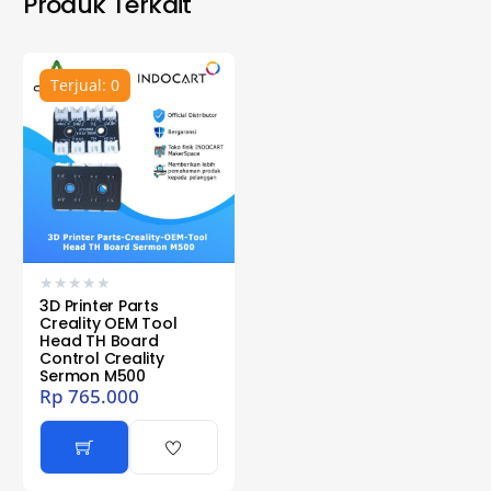
Produk Terkait
Terjual: 0
★
★
★
★
★
3D Printer Parts
Creality OEM Tool
Head TH Board
Control Creality
Sermon M500
Rp
765.000