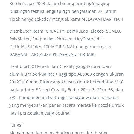
Berdiri sejak 2003 dalam bidang printing/imaging
Dukungan teknisi lengkap dgn pengalaman 22 Tahun
Tidak hanya sekedar menjual, kami MELAYANI DARI HATI
Distributor Resmi CREALITY, BambuLab, Elegoo, SUNLU,
PolyMaker, Snapmaker Phrozen, HeyGears, dst.
OFFICIAL STORE, 100% ORIGINAL dan garansi resmi
GARANSI HARGA dan PELAYANAN TERBAIK
Heat block OEM asli dari Creality yang terbuat dari
aluminium berkualitas tinggi tipe AL6063 dengan ukuran
20×20×10 mm. Dirancang khusus untuk hotend tipe MK8
pada printer 3D seri Creality Ender 2Pro, 3, 3Pro, 3S, dan
3V2. Komponen ini berfungsi sebagai wadah pemanas
yang menyebarkan panas secara merata ke nozzle untuk
hasil pencetakan yang optimal.
Fungsi:
Menyimpan dan menyebarkan panas dari heater