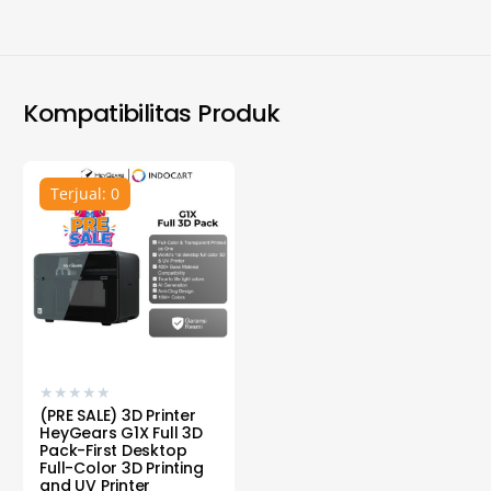
Kompatibilitas Produk
Terjual: 0
★
★
★
★
★
(PRE SALE) 3D Printer
HeyGears G1X Full 3D
Pack-First Desktop
Full-Color 3D Printing
and UV Printer