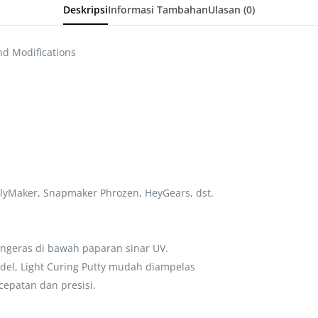
Deskripsi
Informasi Tambahan
Ulasan (0)
nd Modifications
lyMaker, Snapmaker Phrozen, HeyGears, dst.
engeras di bawah paparan sinar UV.
del, Light Curing Putty mudah diampelas
epatan dan presisi.