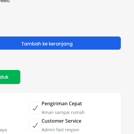
iews)
Tambah ke keranjang
oduk
Pengiriman Cepat
Aman sampai rumah
Customer Service
caya
Admin fast respon