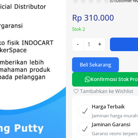
(
0
customer rev
Rp
310.000
Stok 2
-
+
Beli Sekarang
Konfirmasi Stok Pr
Tambahkan ke Wishlist
Harga Terbaik
Jaminan harga murah
Jaminan Garansi
Garansi resmi terper