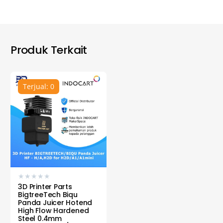
Produk Terkait
Terjual: 0
★
★
★
★
★
3D Printer Parts
BigtreeTech Biqu
Panda Juicer Hotend
High Flow Hardened
Steel 0.4mm