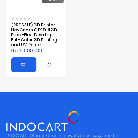
★
★
★
★
★
(PRE SALE) 3D Printer
HeyGears G1X Full 3D
Pack-First Desktop
Full-Color 3D Printing
and UV Printer
Rp
1.000.000
INDOCART Official Store menawarkan berbagai model