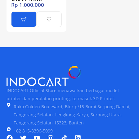
Rp
1.000.000
INDOCART Official Store menawarkan berbagai model
printer dan peralatan printing, termasuk 3D Printer.
Ruko Golden Boulevard, Blok p/15 Bumi Serpong Damai,
Tangerang Selatan, Lengkong Karya, Serpong Utara,
Tangerang Selatan 15323, Banten
+62 815-8396-5099