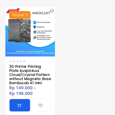
Terjual: 0
★
★
★
★
★
3D Printer Printing
Plate Auspicious
Cloud/Crystal Pattern
without Magnetic Base
BambuLab A1 mini
Rp
149.000
–
Rp
198.000