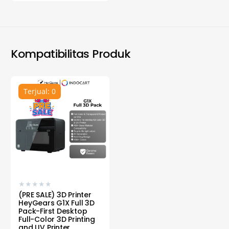
Kompatibilitas Produk
Terjual: 0
★
★
★
★
★
(PRE SALE) 3D Printer
HeyGears G1X Full 3D
Pack-First Desktop
Full-Color 3D Printing
and UV Printer