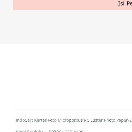
IndoCart Kertas Foto-Microporous RC Luster Photo Paper-
Kode Produk : U-PPRRCL-260-A420