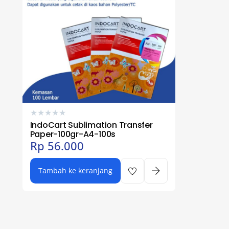
★
★
★
★
★
IndoCart Sublimation Transfer
Paper-100gr-A4-100s
Rp
56.000
Tambah ke keranjang