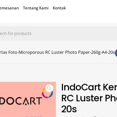
Pemesanan
Tentang Kami
Kontak
rtas Foto-Microporous RC Luster Photo Paper-260g-A4-20s
IndoCart Ke
RC Luster P
20s