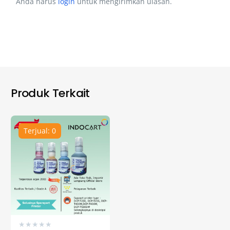
Anda harus
login
untuk mengirimkan ulasan.
Produk Terkait
Terjual: 0
★
★
★
★
★