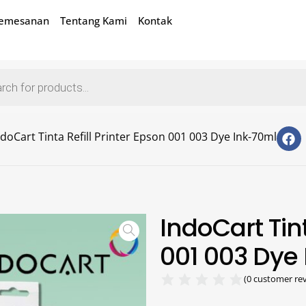
Pemesanan
Tentang Kami
Kontak
ndoCart Tinta Refill Printer Epson 001 003 Dye Ink-70ml
IndoCart Tint
001 003 Dye
(
0
customer rev