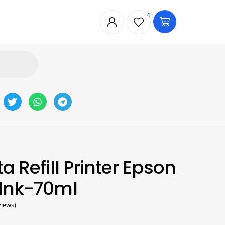
0
a Refill Printer Epson
 Ink-70ml
iews)