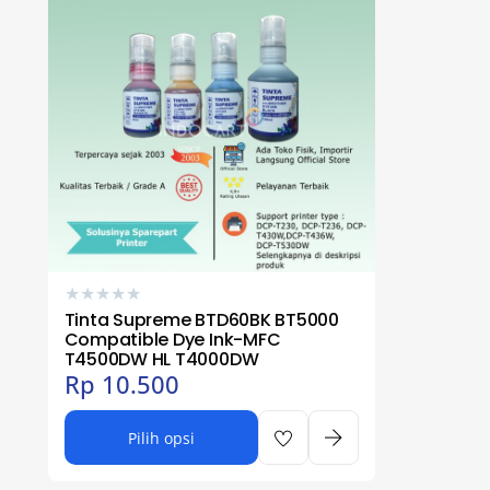
★
★
★
★
★
Tinta Supreme BTD60BK BT5000
Compatible Dye Ink-MFC
T4500DW HL T4000DW
Rp
10.500
Pilih opsi