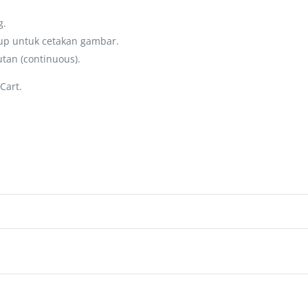
g.
dup untuk cetakan gambar.
tan (continuous).
Cart.