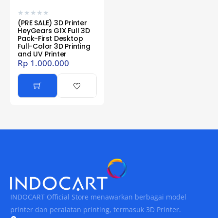
★
★
★
★
★
(PRE SALE) 3D Printer
HeyGears G1X Full 3D
Pack-First Desktop
Full-Color 3D Printing
and UV Printer
Rp
1.000.000
INDOCART Official Store menawarkan berbagai model
printer dan peralatan printing, termasuk 3D Printer.