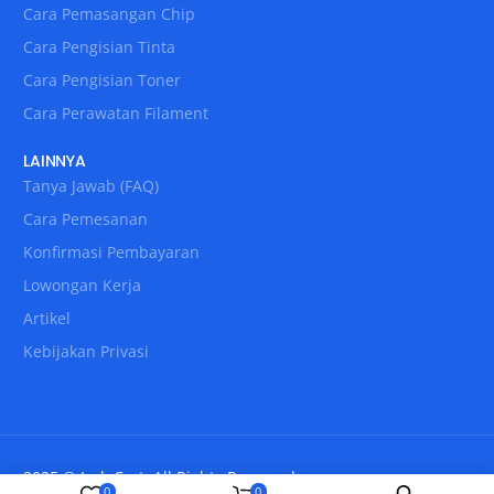
Cara Pemasangan Chip
Cara Pengisian Tinta
Cara Pengisian Toner
Cara Perawatan Filament
LAINNYA
Tanya Jawab (FAQ)
Cara Pemesanan
Konfirmasi Pembayaran
Lowongan Kerja
Artikel
Kebijakan Privasi
2025 © IndoCart. All Rights Reserved.
0
0