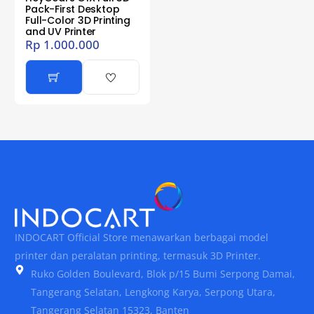
Pack-First Desktop
Full-Color 3D Printing
and UV Printer
Rp
1.000.000
INDOCART Official Store menawarkan berbagai model
printer dan peralatan printing, termasuk 3D Printer.
Ruko Golden Boulevard, Blok p/15 Bumi Serpong Damai,
Tangerang Selatan, Lengkong Karya, Serpong Utara,
Tangerang Selatan 15323, Banten