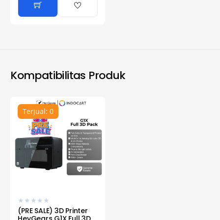
Kompatibilitas Produk
Terjual: 0
★
★
★
★
★
(PRE SALE) 3D Printer
HeyGears G1X Full 3D