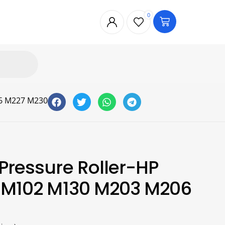
0
06 M227 M230
Pressure Roller-HP
o M102 M130 M203 M206