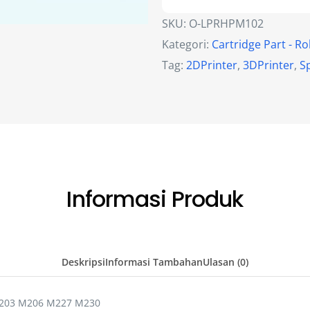
SKU:
O-LPRHPM102
Kategori:
Cartridge Part - Ro
Tag:
2DPrinter
,
3DPrinter
,
S
Informasi Produk
Deskripsi
Informasi Tambahan
Ulasan (0)
 M203 M206 M227 M230