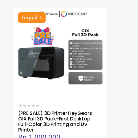
Terjual: 0
★
★
★
★
★
(PRE SALE) 3D Printer HeyGears
G1X Full 3D Pack-First Desktop
Full-Color 3D Printing and UV
Printer
Rp
1.000.000