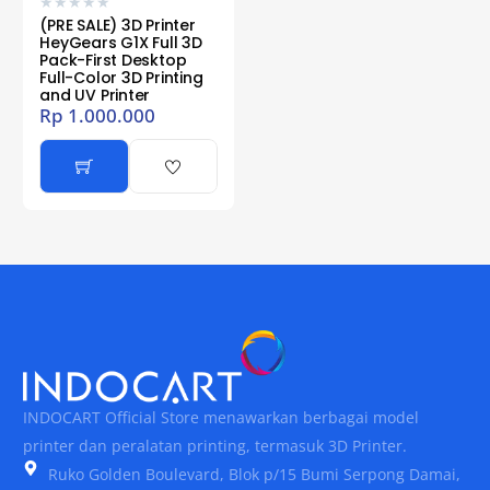
★
★
★
★
★
(PRE SALE) 3D Printer
HeyGears G1X Full 3D
Pack-First Desktop
Full-Color 3D Printing
and UV Printer
Rp
1.000.000
INDOCART Official Store menawarkan berbagai model
printer dan peralatan printing, termasuk 3D Printer.
Ruko Golden Boulevard, Blok p/15 Bumi Serpong Damai,