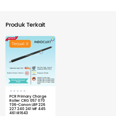
Produk Terkait
Terjual: 0
★
★
★
★
★
PCR Primary Charge
Roller CRG 057 070
T06-Canon LBP 226
227 240 241 MF 445
461 IR1643