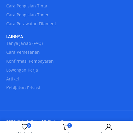
Cara Pengisian Tinta
Cara Pengisian Toner
Cara Perawatan Filament
LAINNYA
Tanya Jawab (FAQ)
Cara Pemesanan
Konfirmasi Pembayaran
Lowongan Kerja
Artikel
Kebijakan Privasi
2025 © IndoCart. All Rights Reserved.
0
0