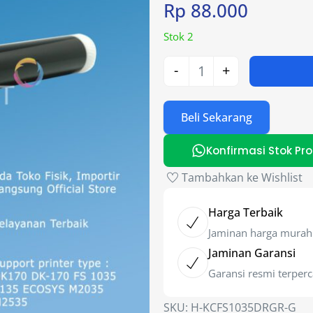
Rp
88.000
Stok 2
-
+
Beli Sekarang
Konfirmasi Stok Pr
Tambahkan ke Wishlist
Harga Terbaik
Jaminan harga murah
Jaminan Garansi
Garansi resmi terper
SKU:
H-KCFS1035DRGR-G