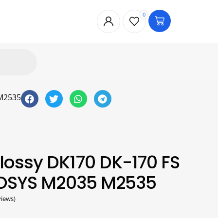
0
M2535
ossy DK170 DK-170 FS
COSYS M2035 M2535
iews)