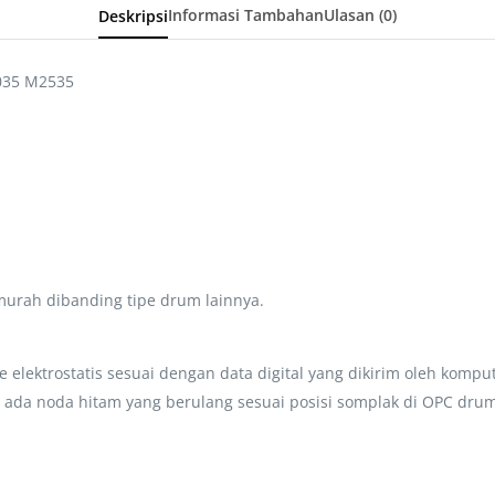
Deskripsi
Informasi Tambahan
Ulasan (0)
035 M2535
 murah dibanding tipe drum lainnya.
lektrostatis sesuai dengan data digital yang dikirim oleh komput
 ada noda hitam yang berulang sesuai posisi somplak di OPC drum