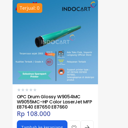
Terjual: 0
★
★
★
★
★
OPC Drum Glossy W9054MC
W9055MC-HP Color LaserJet MFP
E87640 E87650 E87660
Rp
108.000
Tambah ke keranjang