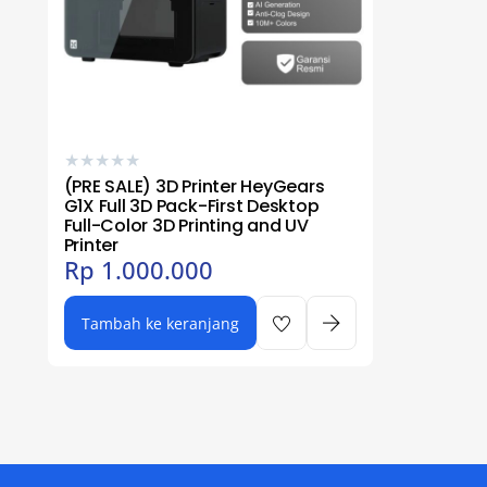
★
★
★
★
★
(PRE SALE) 3D Printer HeyGears
G1X Full 3D Pack-First Desktop
Full-Color 3D Printing and UV
Printer
Rp
1.000.000
Tambah ke keranjang