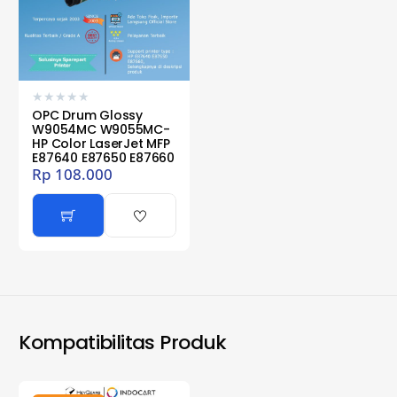
★
★
★
★
★
OPC Drum Glossy
W9054MC W9055MC-
HP Color LaserJet MFP
E87640 E87650 E87660
Rp
108.000
Kompatibilitas Produk