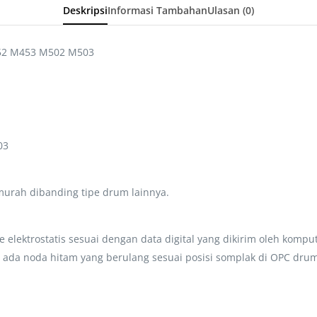
Deskripsi
Informasi Tambahan
Ulasan (0)
52 M453 M502 M503
03
 murah dibanding tipe drum lainnya.
lektrostatis sesuai dengan data digital yang dikirim oleh komput
 ada noda hitam yang berulang sesuai posisi somplak di OPC drum