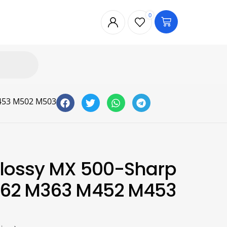
0
453 M502 M503
lossy MX 500-Sharp
62 M363 M452 M453