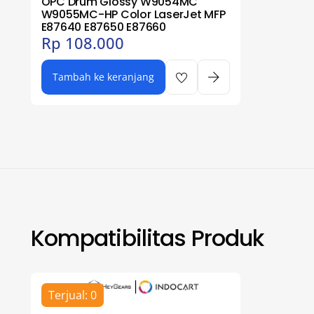
OPC Drum Glossy W9054MC
W9055MC-HP Color LaserJet MFP
E87640 E87650 E87660
Rp
108.000
Tambah ke keranjang
Kompatibilitas Produk
Terjual: 0