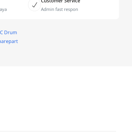
Customer Service
caya
Admin fast respon
OPC Drum
parepart