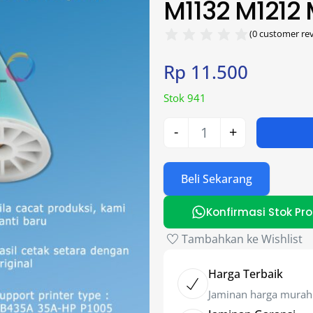
M1132 M1212 
(
0
customer rev
Rp
11.500
Stok 941
-
+
Beli Sekarang
Konfirmasi Stok Pr
Tambahkan ke Wishlist
Harga Terbaik
Jaminan harga murah