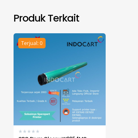
Produk Terkait
Terjual: 0
★
★
★
★
★