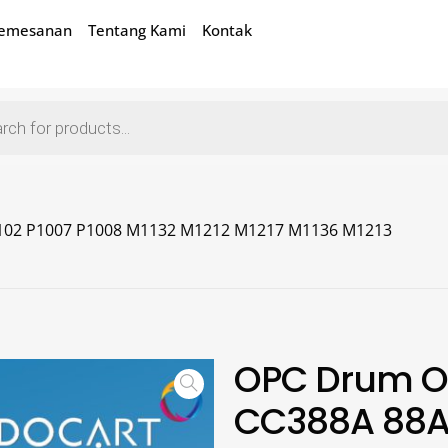
Pemesanan
Tentang Kami
Kontak
102 P1007 P1008 M1132 M1212 M1217 M1136 M1213
OPC Drum O
CC388A 88A-