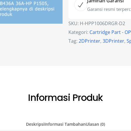
Jaminan Garansi
Garansi resmi terper
SKU:
H-HPP1006DRGR-D2
Kategori:
Cartridge Part - 
Tag:
2DPrinter
,
3DPrinter
,
S
Informasi Produk
Deskripsi
Informasi Tambahan
Ulasan (0)