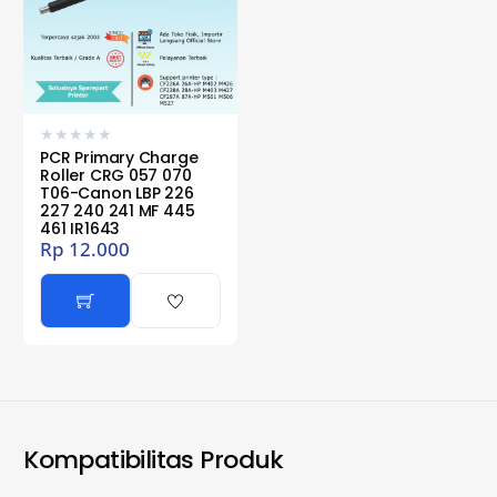
★
★
★
★
★
PCR Primary Charge
Roller CRG 057 070
T06-Canon LBP 226
227 240 241 MF 445
461 IR1643
Rp
12.000
Kompatibilitas Produk