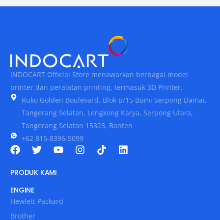
INDOCART Official Store menawarkan berbagai model
printer dan peralatan printing, termasuk 3D Printer.
Ruko Golden Boulevard, Blok p/15 Bumi Serpong Damai,
Tangerang Selatan, Lengkong Karya, Serpong Utara,
Tangerang Selatan 15323, Banten
+62 815-8396-5099
PRODUK KAMI
ENGINE
Hewlett Packard
Brother