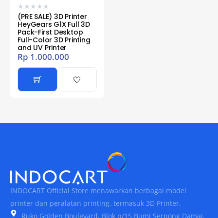
★
★
★
★
★
(PRE SALE) 3D Printer
HeyGears G1X Full 3D
Pack-First Desktop
Full-Color 3D Printing
and UV Printer
Rp
1.000.000
INDOCART Official Store menawarkan berbagai model
printer dan peralatan printing, termasuk 3D Printer.
Ruko Golden Boulevard, Blok p/15 Bumi Serpong Damai,