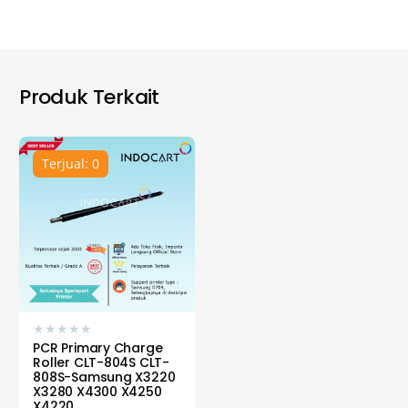
Produk Terkait
Terjual: 0
★
★
★
★
★
PCR Primary Charge
Roller CLT-804S CLT-
808S-Samsung X3220
X3280 X4300 X4250
X4220