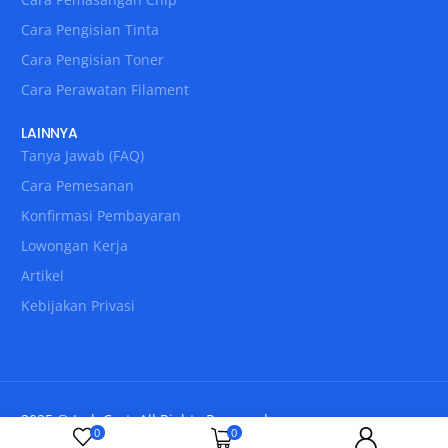
Cara Pengisian Tinta
Cara Pengisian Toner
Cara Perawatan Filament
LAINNYA
Tanya Jawab (FAQ)
Cara Pemesanan
Konfirmasi Pembayaran
Lowongan Kerja
Artikel
Kebijakan Privasi
2025 © IndoCart. All Rights Reserved.
0
0