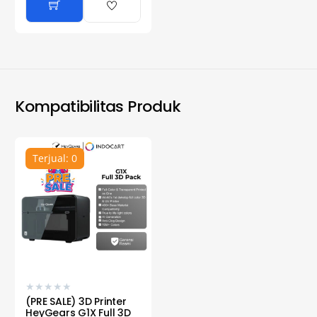
Kompatibilitas Produk
Terjual: 0
★
★
★
★
★
(PRE SALE) 3D Printer
HeyGears G1X Full 3D