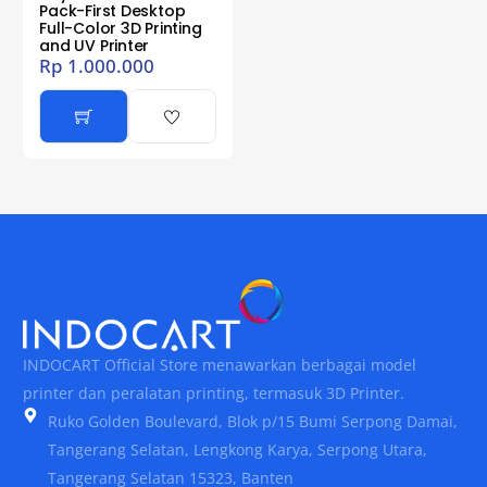
Pack-First Desktop
Full-Color 3D Printing
and UV Printer
Rp
1.000.000
INDOCART Official Store menawarkan berbagai model
printer dan peralatan printing, termasuk 3D Printer.
Ruko Golden Boulevard, Blok p/15 Bumi Serpong Damai,
Tangerang Selatan, Lengkong Karya, Serpong Utara,
Tangerang Selatan 15323, Banten