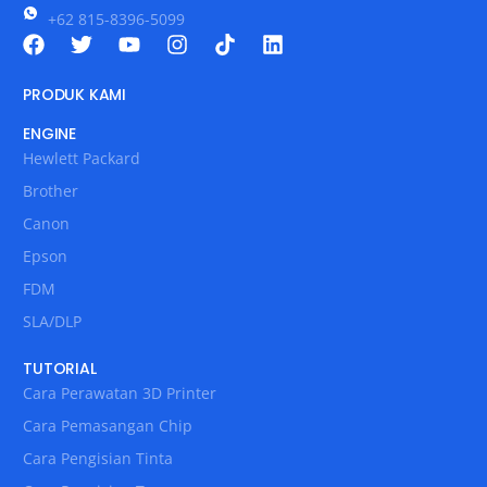
+62 815-8396-5099
PRODUK KAMI
ENGINE
Hewlett Packard
Brother
Canon
Epson
FDM
SLA/DLP
TUTORIAL
Cara Perawatan 3D Printer
Cara Pemasangan Chip
Cara Pengisian Tinta