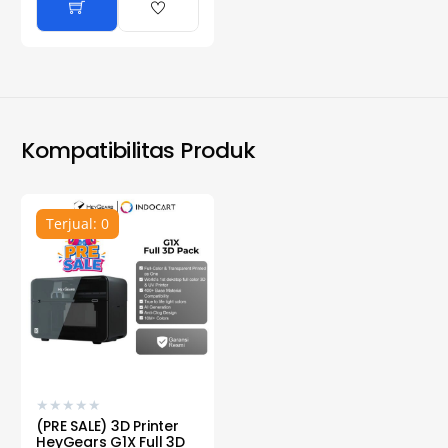
Kompatibilitas Produk
Terjual: 0
★
★
★
★
★
(PRE SALE) 3D Printer
HeyGears G1X Full 3D