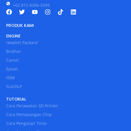
+62 815-8396-5099
PRODUK KAMI
ENGINE
Hewlett Packard
Brother
Canon
Epson
FDM
SLA/DLP
TUTORIAL
Cara Perawatan 3D Printer
Cara Pemasangan Chip
Cara Pengisian Tinta