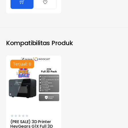
Kompatibilitas Produk
Terjual: 0
★
★
★
★
★
(PRE SALE) 3D Printer
HeyGears G1X Full 3D