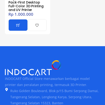
Pack-First Desktop
Full-Color 3D Printing
and UV Printer
Rp
1.000.000
INDOCART Official Store menawarkan berbagai model
printer dan peralatan printing, termasuk 3D Printer.
Ruko Golden Boulevard, Blok p/15 Bumi Serpong Damai,
Tangerang Selatan, Lengkong Karya, Serpong Utara,
Tangerang Selatan 15323, Banten