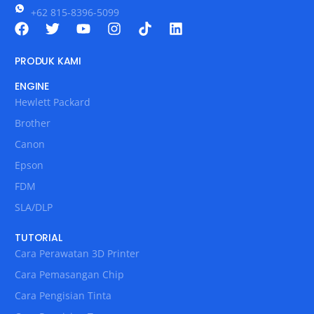
+62 815-8396-5099
PRODUK KAMI
ENGINE
Hewlett Packard
Brother
Canon
Epson
FDM
SLA/DLP
TUTORIAL
Cara Perawatan 3D Printer
Cara Pemasangan Chip
Cara Pengisian Tinta