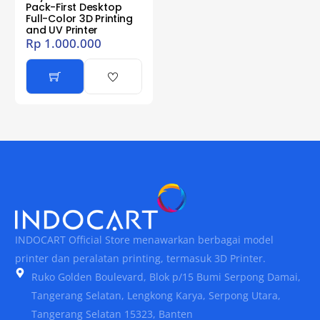
Pack-First Desktop
Full-Color 3D Printing
and UV Printer
Rp
1.000.000
INDOCART Official Store menawarkan berbagai model
printer dan peralatan printing, termasuk 3D Printer.
Ruko Golden Boulevard, Blok p/15 Bumi Serpong Damai,
Tangerang Selatan, Lengkong Karya, Serpong Utara,
Tangerang Selatan 15323, Banten