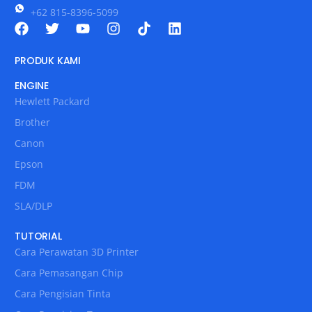
+62 815-8396-5099
PRODUK KAMI
ENGINE
Hewlett Packard
Brother
Canon
Epson
FDM
SLA/DLP
TUTORIAL
Cara Perawatan 3D Printer
Cara Pemasangan Chip
Cara Pengisian Tinta