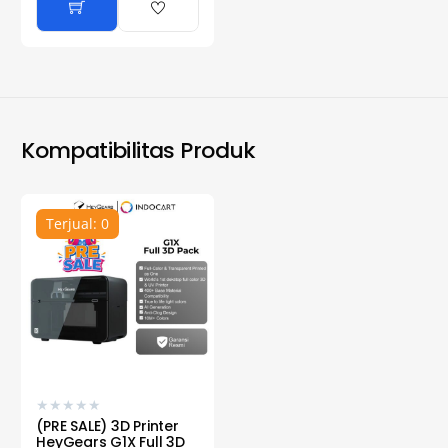
Kompatibilitas Produk
Terjual: 0
★
★
★
★
★
(PRE SALE) 3D Printer
HeyGears G1X Full 3D