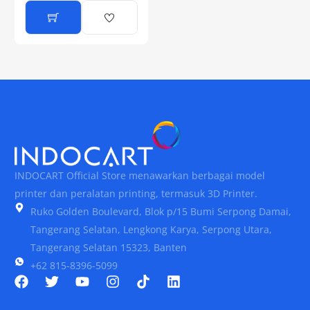
INDOCART Official Store menawarkan berbagai model
printer dan peralatan printing, termasuk 3D Printer.
Ruko Golden Boulevard, Blok p/15 Bumi Serpong Damai,
Tangerang Selatan, Lengkong Karya, Serpong Utara,
Tangerang Selatan 15323, Banten
+62 815-8396-5099