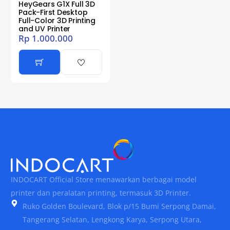
HeyGears G1X Full 3D
Pack-First Desktop
Full-Color 3D Printing
and UV Printer
Rp
1.000.000
INDOCART Official Store menawarkan berbagai model
printer dan peralatan printing, termasuk 3D Printer.
Ruko Golden Boulevard, Blok p/15 Bumi Serpong Damai,
Tangerang Selatan, Lengkong Karya, Serpong Utara,