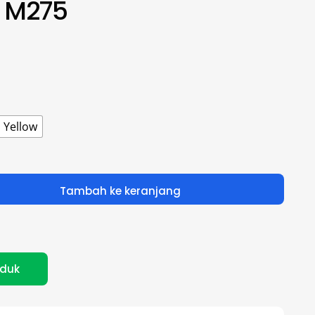
 M275
Yellow
Tambah ke keranjang
oduk