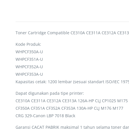
Toner Cartridge Compatible CE310A CE311A CE312A CE31
Kode Produk:
WHPCF350A-U
WHPCF351A-U
WHPCF352A-U
WHPCF353A-U
Kapasitas cetak: 1200 lembar (sesuai standart ISO/IEC 1975
Dapat digunakan pada tipe printer:
CE310A CE311A CE312A CE313A 126A-HP CLJ CP1025 M175
CF350A CF351A CF352A CF353A 130A-HP CLJ M176 M177
CRG 329-Canon LBP 7018 Black
Garansi CACAT PABRIK maksimal 1 tahun selama toner dan 