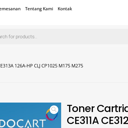
Pemesanan
Tentang Kami
Kontak
CE313A 126A-HP CLJ CP1025 M175 M275
Toner Cartr
CE311A CE31