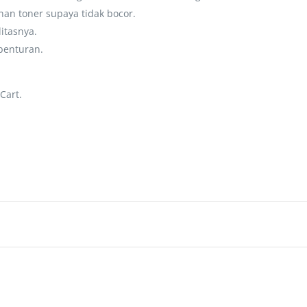
an toner supaya tidak bocor.
litasnya.
benturan.
Cart.