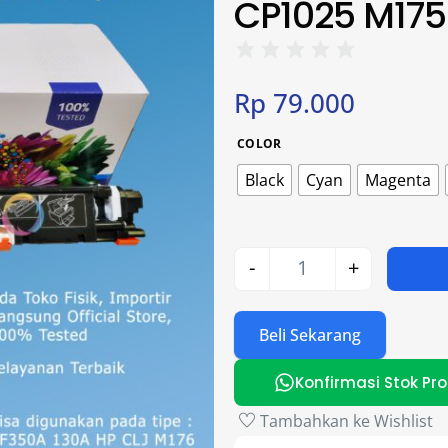
CP1025 M175
Rp
79.000
COLOR
Black
Cyan
Magenta
-
+
Beli Sekarang
Konfirmasi Stok Pr
Tambahkan ke Wishlist