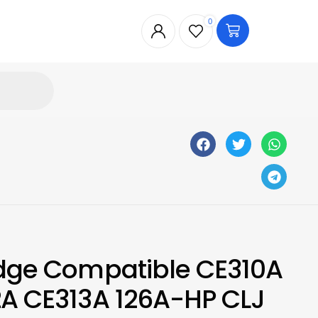
0
idge Compatible CE310A
2A CE313A 126A-HP CLJ