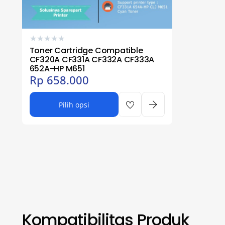
★
★
★
★
★
Toner Cartridge Compatible
CF320A CF331A CF332A CF333A
652A-HP M651
Rp
658.000
Pilih opsi
Kompatibilitas Produk