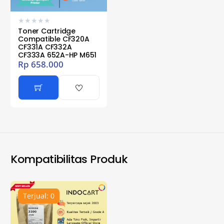
★
★
★
★
★
Toner Cartridge
Compatible CF320A
CF331A CF332A
CF333A 652A-HP M651
Rp
658.000
Kompatibilitas Produk
Terjual: 0