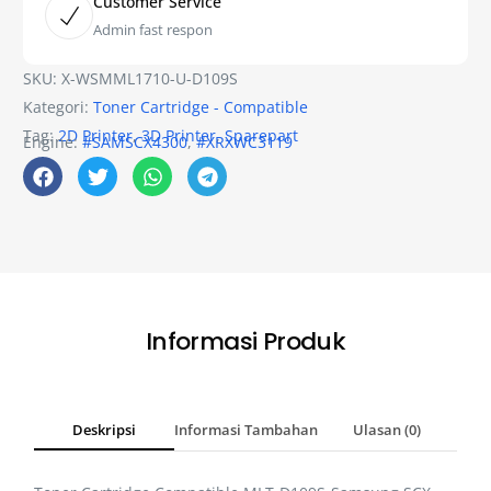
Customer Service
Admin fast respon
SKU:
X-WSMML1710-U-D109S
Kategori:
Toner Cartridge - Compatible
Tag:
2D Printer
,
3D Printer
,
Sparepart
Engine:
#SAMSCX4300
,
#XRXWC3119
Informasi Produk
Deskripsi
Informasi Tambahan
Ulasan (0)