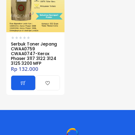
★
★
★
★
★
Serbuk Toner Jepang
CWAA0759
CWAA0747-Xerox
Phaser 3117 3122 3124
3125 3200 MFP
Rp
132.000