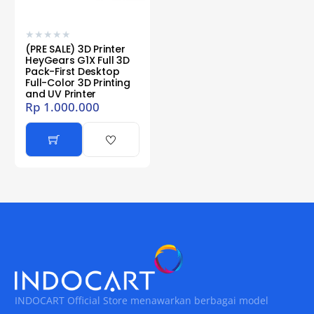
★
★
★
★
★
(PRE SALE) 3D Printer
HeyGears G1X Full 3D
Pack-First Desktop
Full-Color 3D Printing
and UV Printer
Rp
1.000.000
INDOCART Official Store menawarkan berbagai model