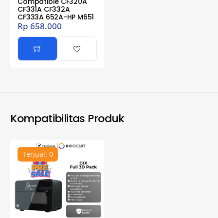
Compatible CF320A
CF331A CF332A
CF333A 652A-HP M651
Rp
658.000
Kompatibilitas Produk
Terjual: 0