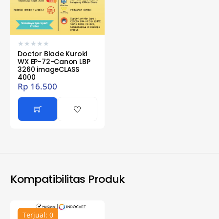
★
★
★
★
★
Doctor Blade Kuroki
WX EP-72-Canon LBP
3260 imageCLASS
4000
Rp
16.500
Kompatibilitas Produk
Terjual: 0