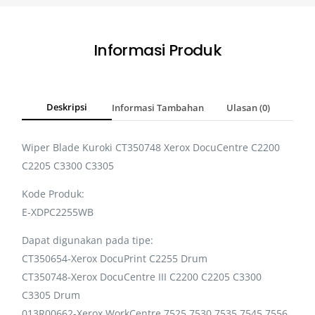
Informasi Produk
Deskripsi
Informasi Tambahan
Ulasan (0)
Wiper Blade Kuroki CT350748 Xerox DocuCentre C2200
C2205 C3300 C3305
Kode Produk:
E-XDPC2255WB
Dapat digunakan pada tipe:
CT350654-Xerox DocuPrint C2255 Drum
CT350748-Xerox DocuCentre III C2200 C2205 C3300
C3305 Drum
013R00662-Xerox WorkCentre 7525 7530 7535 7545 7556