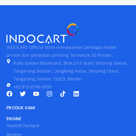
INDOCART Official Store menawarkan berbagai model
printer dan peralatan printing, termasuk 3D Printer.
Ruko Golden Boulevard, Blok p/15 Bumi Serpong Damai,
Tangerang Selatan, Lengkong Karya, Serpong Utara,
Tangerang Selatan 15323, Banten
+62 815-8396-5099
PRODUK KAMI
ENGINE
Hewlett Packard
Brother