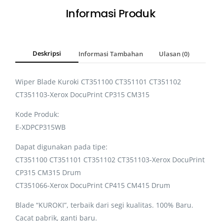
Informasi Produk
Deskripsi
Informasi Tambahan
Ulasan (0)
Wiper Blade Kuroki CT351100 CT351101 CT351102
CT351103-Xerox DocuPrint CP315 CM315
Kode Produk:
E-XDPCP315WB
Dapat digunakan pada tipe:
CT351100 CT351101 CT351102 CT351103-Xerox DocuPrint
CP315 CM315 Drum
CT351066-Xerox DocuPrint CP415 CM415 Drum
Blade “KUROKI”, terbaik dari segi kualitas. 100% Baru.
Cacat pabrik, ganti baru.