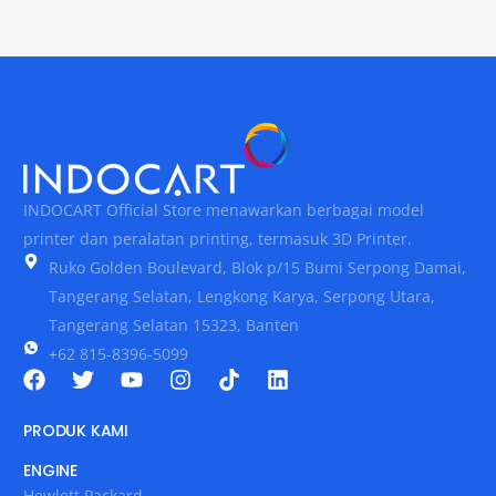
INDOCART Official Store menawarkan berbagai model
printer dan peralatan printing, termasuk 3D Printer.
Ruko Golden Boulevard, Blok p/15 Bumi Serpong Damai,
Tangerang Selatan, Lengkong Karya, Serpong Utara,
Tangerang Selatan 15323, Banten
+62 815-8396-5099
PRODUK KAMI
ENGINE
Hewlett Packard