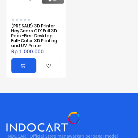
★
★
★
★
★
(PRE SALE) 3D Printer
HeyGears G1X Full 3D
Pack-First Desktop
Full-Color 3D Printing
and UV Printer
Rp
1.000.000
INDOCART Official Store menawarkan berbagai model