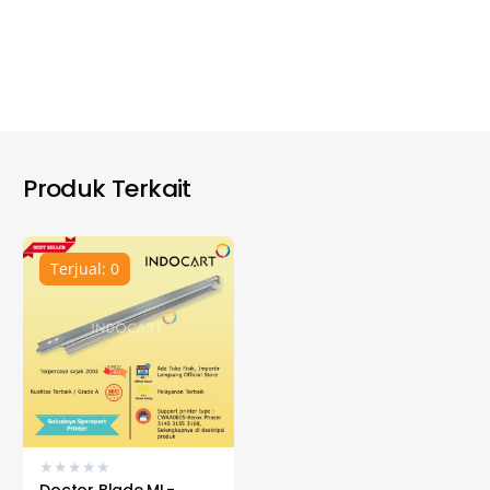
Produk Terkait
Terjual: 0
★
★
★
★
★
Doctor Blade ML-