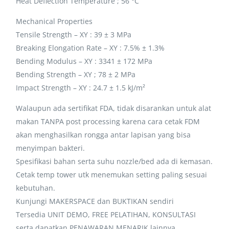
Heat Deflection Temperature ; 56 °C
Mechanical Properties
Tensile Strength – XY : 39 ± 3 MPa
Breaking Elongation Rate – XY : 7.5% ± 1.3%
Bending Modulus – XY : 3341 ± 172 MPa
Bending Strength – XY ; 78 ± 2 MPa
Impact Strength – XY : 24.7 ± 1.5 kJ/m²
Walaupun ada sertifikat FDA, tidak disarankan untuk alat
makan TANPA post processing karena cara cetak FDM
akan menghasilkan rongga antar lapisan yang bisa
menyimpan bakteri.
Spesifikasi bahan serta suhu nozzle/bed ada di kemasan.
Cetak temp tower utk menemukan setting paling sesuai
kebutuhan.
Kunjungi MAKERSPACE dan BUKTIKAN sendiri
Tersedia UNIT DEMO, FREE PELATIHAN, KONSULTASI
serta dapatkan PENAWARAN MENARIK lainnya