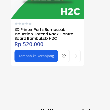
★
★
★
★
★
3D Printer Parts BambuLab
Induction Hotend Rack Control
Board BambuLab H2C
Rp
520.000
Tambah ke keranjang