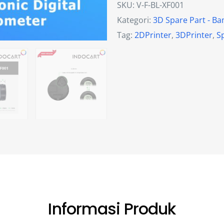
SKU:
V-F-BL-XF001
Kategori:
3D Spare Part - B
Tag:
2DPrinter
,
3DPrinter
,
S
Informasi Produk