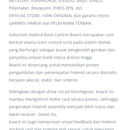
ARTILLERY, FLASHFORGE, ELEGOO, BIQU, SUNLU,
Polymaker, Revopoint, PHRO-ZEN, dst.
OFFICIAL STORE, 100% ORIGINAL dan garansi resmi
GARANSI HARGA dan PELAYANAN TERBAIK
Induction Hotend Rack Control Board merupakan unit
kontrol utama (core control unit) pada sistem Vortek,
yang berfungsi sebagai pusat pengendali gerakan dan
penyedia umpan balik status presisi tinggi.
Board ini dirancang untuk memastikan proses
pengambilan dan penempatan hotend secara otomatis
berjalan akurat, stabil, dan sinkron.
Dilengkapi dengan drive circuit terintegrasi, board ini
mampu mengontrol motor rack secara presisi, sehingga
pergerakan hotend assembly menjadi lebih halus dan
tepat sasaran. Selain itu,
board ini juga memproses sinyal feedback dari hotend
docking unit dan homing Hall sensor untuk menjamin