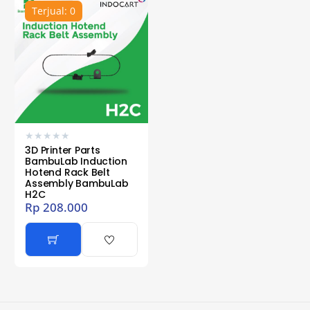
Terjual: 0
★
★
★
★
★
3D Printer Parts
BambuLab Induction
Hotend Rack Belt
Assembly BambuLab
H2C
Rp
208.000