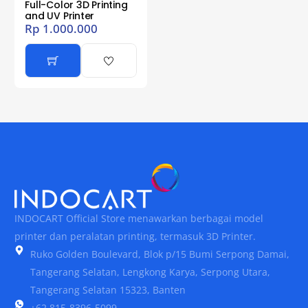
Full-Color 3D Printing
and UV Printer
Rp
1.000.000
INDOCART Official Store menawarkan berbagai model
printer dan peralatan printing, termasuk 3D Printer.
Ruko Golden Boulevard, Blok p/15 Bumi Serpong Damai,
Tangerang Selatan, Lengkong Karya, Serpong Utara,
Tangerang Selatan 15323, Banten
+62 815-8396-5099