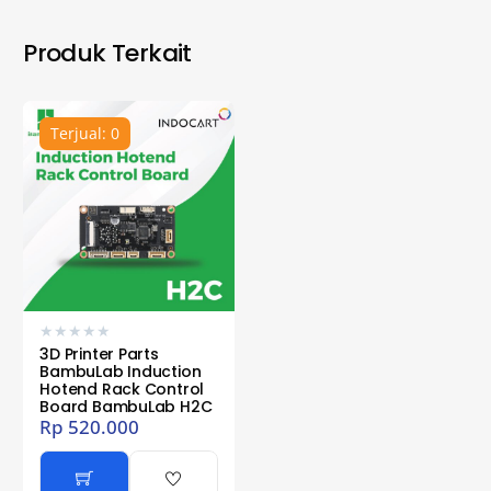
Produk Terkait
Terjual: 0
★
★
★
★
★
3D Printer Parts
BambuLab Induction
Hotend Rack Control
Board BambuLab H2C
Rp
520.000