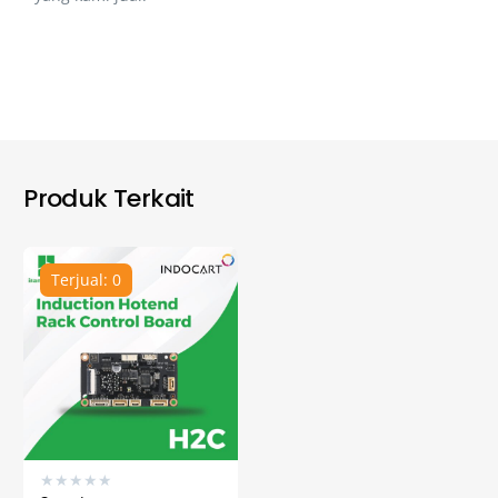
Produk Terkait
Terjual: 0
★
★
★
★
★