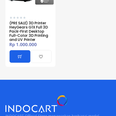
★
★
★
★
★
(PRE SALE) 3D Printer
HeyGears G1X Full 3D
Pack-First Desktop
Full-Color 3D Printing
and UV Printer
Rp
1.000.000
INDOCART Official Store menawarkan berbagai model