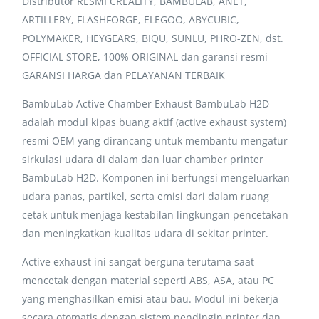
Distributor RESMI CREALITY, BAMBULAB, ANET,
ARTILLERY, FLASHFORGE, ELEGOO, ABYCUBIC,
POLYMAKER, HEYGEARS, BIQU, SUNLU, PHRO-ZEN, dst.
OFFICIAL STORE, 100% ORIGINAL dan garansi resmi
GARANSI HARGA dan PELAYANAN TERBAIK
BambuLab Active Chamber Exhaust BambuLab H2D
adalah modul kipas buang aktif (active exhaust system)
resmi OEM yang dirancang untuk membantu mengatur
sirkulasi udara di dalam dan luar chamber printer
BambuLab H2D. Komponen ini berfungsi mengeluarkan
udara panas, partikel, serta emisi dari dalam ruang
cetak untuk menjaga kestabilan lingkungan pencetakan
dan meningkatkan kualitas udara di sekitar printer.
Active exhaust ini sangat berguna terutama saat
mencetak dengan material seperti ABS, ASA, atau PC
yang menghasilkan emisi atau bau. Modul ini bekerja
secara otomatis dengan sistem pendingin printer dan