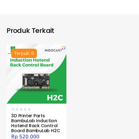
Produk Terkait
Terjual: 0
★
★
★
★
★
3D Printer Parts
BambuLab Induction
Hotend Rack Control
Board BambuLab H2C
Rp
520.000