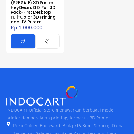
(PRE SALE) 3D Printer
HeyGears G1X Full 3D
Pack-First Desktop
Full-Color 3D Printing
and UV Printer
Rp
1.000.000
INDOCART Official Store menawarkan berbagai model
printer dan peralatan printing, termasuk 3D Printer.
Ruko Golden Boulevard, Blok p/15 Bumi Serpong Damai,
Tangerang Selatan, Lengkong Karya, Serpong Utara,