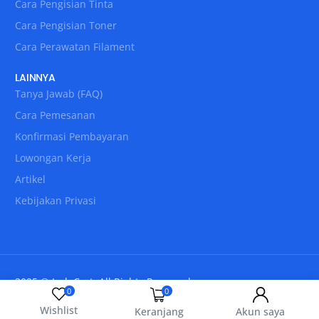
Cara Pengisian Tinta
Cara Pengisian Toner
Cara Perawatan Filament
LAINNYA
Tanya Jawab (FAQ)
Cara Pemesanan
Konfirmasi Pembayaran
Lowongan Kerja
Artikel
Kebijakan Privasi
2025 © IndoCart. All Rights Reserved.
0
0
Wishlist
Keranjang
Akun saya