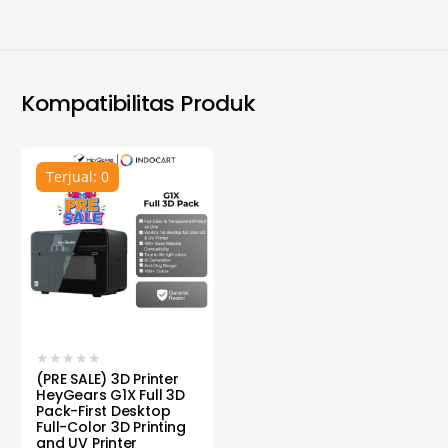
Kompatibilitas Produk
Terjual: 0
★
★
★
★
★
(PRE SALE) 3D Printer
HeyGears G1X Full 3D
Pack-First Desktop
Full-Color 3D Printing
and UV Printer