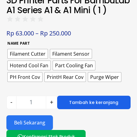
3D Printer Parts For BambuLab
A1 Series A1 & A1 Mini ( 1 )
Rp
63.000
–
Rp
250.000
NAME PART
Filament Cutter
Filament Sensor
Hotend Cool Fan
Part Cooling Fan
PH Front Cov
PrintH Rear Cov
Purge Wiper
-
+
Tambah ke keranjang
Beli Sekarang
Konfirmasi Stok Produk