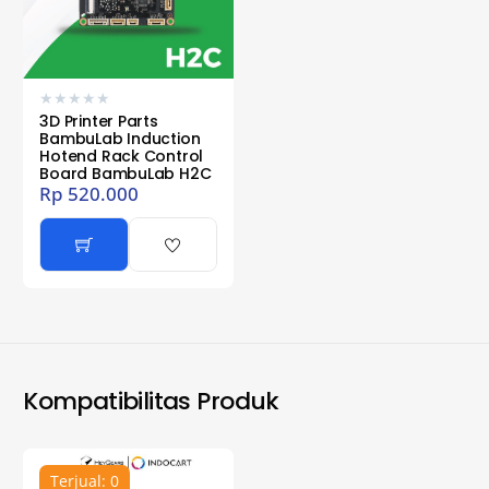
★
★
★
★
★
3D Printer Parts
BambuLab Induction
Hotend Rack Control
Board BambuLab H2C
Rp
520.000
Kompatibilitas Produk
Terjual: 0