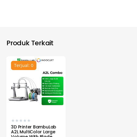
Produk Terkait
Terjual: 0
★
★
★
★
★
3D Printer BambuLab
A2L MultiColor Large
Volume With Blade