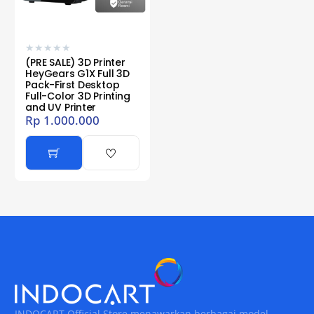
★
★
★
★
★
(PRE SALE) 3D Printer
HeyGears G1X Full 3D
Pack-First Desktop
Full-Color 3D Printing
and UV Printer
Rp
1.000.000
INDOCART Official Store menawarkan berbagai model