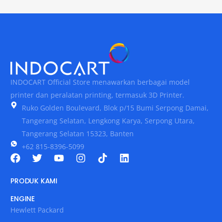
INDOCART Official Store menawarkan berbagai model
printer dan peralatan printing, termasuk 3D Printer.
Ruko Golden Boulevard, Blok p/15 Bumi Serpong Damai,
Tangerang Selatan, Lengkong Karya, Serpong Utara,
Tangerang Selatan 15323, Banten
+62 815-8396-5099
PRODUK KAMI
ENGINE
Hewlett Packard