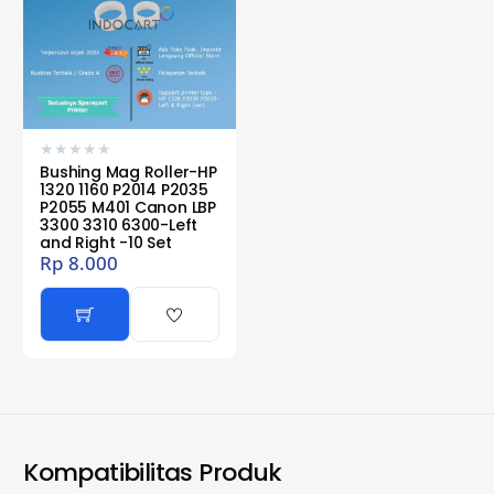
★
★
★
★
★
Bushing Mag Roller-HP
1320 1160 P2014 P2035
P2055 M401 Canon LBP
3300 3310 6300-Left
and Right -10 Set
Rp
8.000
Kompatibilitas Produk