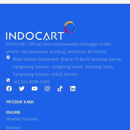
INDOCART Official Store menawarkan berbagai model
printer dan peralatan printing, termasuk 3D Printer.
Ruko Golden Boulevard, Blok p/15 Bumi Serpong Damai,
Tangerang Selatan, Lengkong Karya, Serpong Utara,
Tangerang Selatan 15323, Banten
+62 815-8396-5099
PRODUK KAMI
ENGINE
Hewlett Packard
Brother