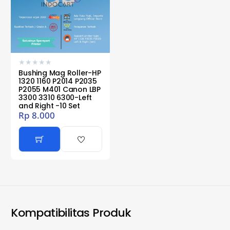
★
★
★
★
★
Bushing Mag Roller-HP
1320 1160 P2014 P2035
P2055 M401 Canon LBP
3300 3310 6300-Left
and Right -10 Set
Rp
8.000
Kompatibilitas Produk