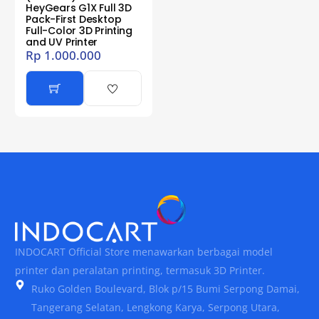
HeyGears G1X Full 3D
Pack-First Desktop
Full-Color 3D Printing
and UV Printer
Rp
1.000.000
INDOCART Official Store menawarkan berbagai model
printer dan peralatan printing, termasuk 3D Printer.
Ruko Golden Boulevard, Blok p/15 Bumi Serpong Damai,
Tangerang Selatan, Lengkong Karya, Serpong Utara,