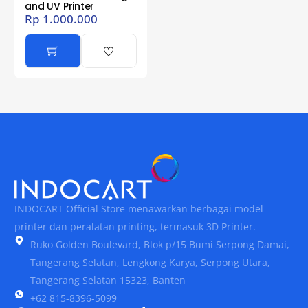
and UV Printer
Rp
1.000.000
INDOCART Official Store menawarkan berbagai model
printer dan peralatan printing, termasuk 3D Printer.
Ruko Golden Boulevard, Blok p/15 Bumi Serpong Damai,
Tangerang Selatan, Lengkong Karya, Serpong Utara,
Tangerang Selatan 15323, Banten
+62 815-8396-5099