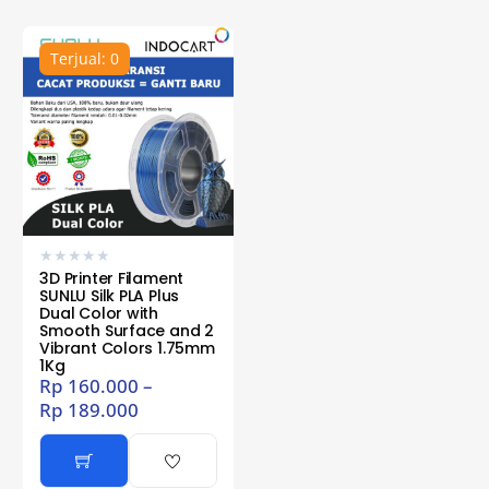
Terjual: 0
★
★
★
★
★
3D Printer Filament
SUNLU Silk PLA Plus
Dual Color with
Smooth Surface and 2
Vibrant Colors 1.75mm
1Kg
Rp
160.000
–
Rp
189.000