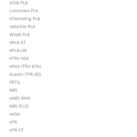
eSilk-PLA
Luminous PLA
eTwinkling PLA
eMarble PLA
Wood PLA
ePLA-ST
ePLA-LW
eTPU 95A
eFlex (TPU-87A)
eLastic (TPE-85)
PETG
ABS
eABS MAX
ABS PLUS
eASA
ePA
ePA-CF