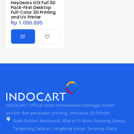
HeyGears G1X Full 3D
Pack-First Desktop
Full-Color 3D Printing
and UV Printer
Rp
1.000.000
INDOCART Official Store menawarkan berbagai model
printer dan peralatan printing, termasuk 3D Printer.
Ruko Golden Boulevard, Blok p/15 Bumi Serpong Damai,
Tangerang Selatan, Lengkong Karya, Serpong Utara,