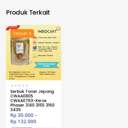
Produk Terkait
Terjual: 0
★
★
★
★
★
Serbuk Toner Jepang
CWAA0805
CWAA0763-Xerox
Phaser 3140 3155 3160
3435
Rp
30.000
–
Rp
132.000