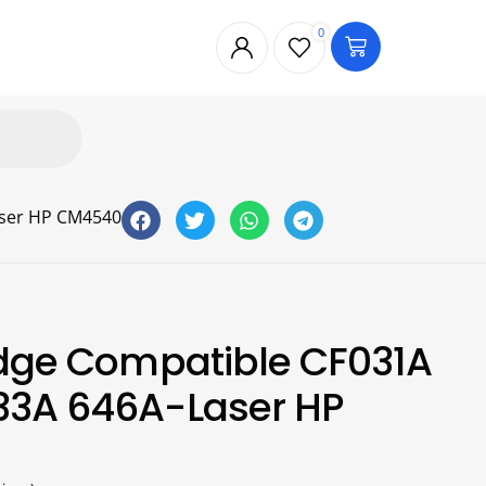
0
aser HP CM4540
idge Compatible CF031A
33A 646A-Laser HP