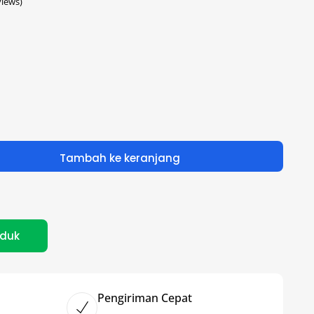
iews)
Tambah ke keranjang
oduk
Pengiriman Cepat