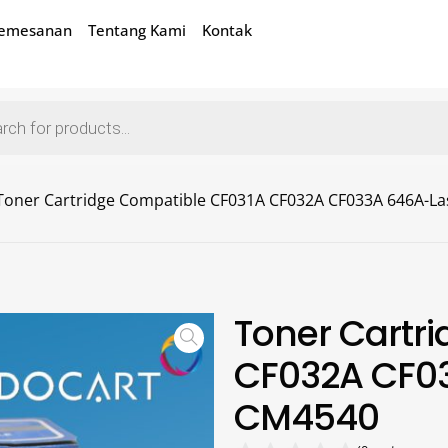
Pemesanan
Tentang Kami
Kontak
Toner Cartridge Compatible CF031A CF032A CF033A 646A-L
Toner Cartr
CF032A CF0
CM4540