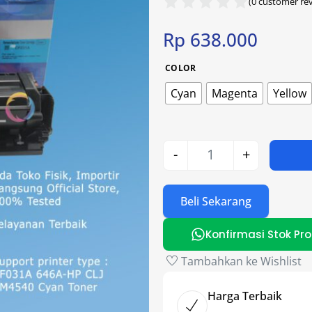
(
0
customer rev
Rp
638.000
COLOR
Cyan
Magenta
Yellow
-
+
Beli Sekarang
Konfirmasi Stok Pr
Tambahkan ke Wishlist
Harga Terbaik