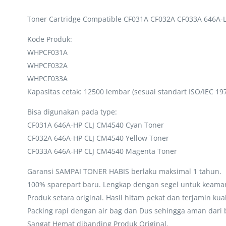
Toner Cartridge Compatible CF031A CF032A CF033A 646A-
Kode Produk:
WHPCF031A
WHPCF032A
WHPCF033A
Kapasitas cetak: 12500 lembar (sesuai standart ISO/IEC 197
Bisa digunakan pada type:
CF031A 646A-HP CLJ CM4540 Cyan Toner
CF032A 646A-HP CLJ CM4540 Yellow Toner
CF033A 646A-HP CLJ CM4540 Magenta Toner
Garansi SAMPAI TONER HABIS berlaku maksimal 1 tahun.
100% sparepart baru. Lengkap dengan segel untuk keaman
Produk setara original. Hasil hitam pekat dan terjamin kua
Packing rapi dengan air bag dan Dus sehingga aman dari 
Sangat Hemat dibanding Produk Original.