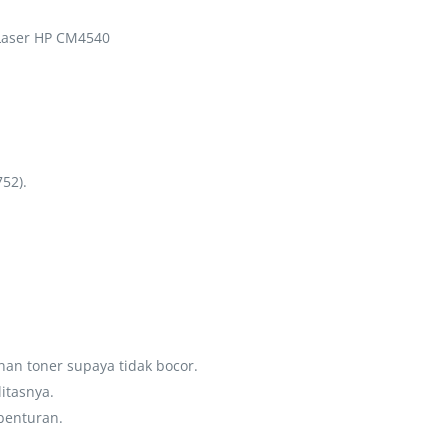
Laser HP CM4540
52).
an toner supaya tidak bocor.
litasnya.
benturan.