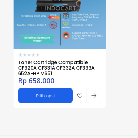
★
★
★
★
★
Toner Cartridge Compatible
CF320A CF331A CF332A CF333A
652A-HP M651
Rp
658.000
Pilih opsi