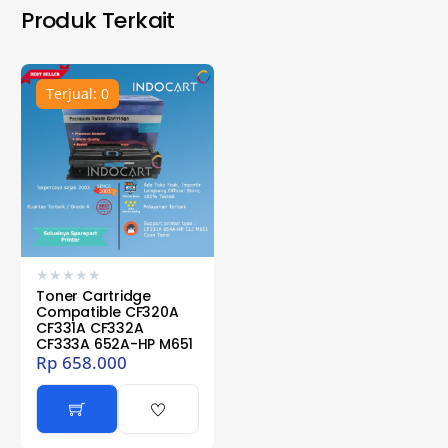
Produk Terkait
Terjual: 0
★
★
★
★
★
Toner Cartridge
Compatible CF320A
CF331A CF332A
CF333A 652A-HP M651
Rp
658.000