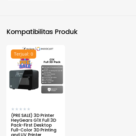
Kompatibilitas Produk
Terjual: 0
★
★
★
★
★
(PRE SALE) 3D Printer
HeyGears G1X Full 3D
Pack-First Desktop
Full-Color 3D Printing
and UV Printer